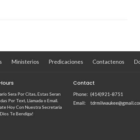
s
Ministerios
Predicaciones
Contactenos
Do
 Hours
Contact
ario Sera Por Citas, Estas Seran
Phone:
(414)921-8751
das Por Text, Llamada o Email.
Email
:
tdrmilwaukee@gmail.c
te Hoy Con Nuestra Secretaria
 Dios Te Bendiga!