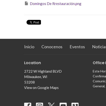
Domingos De Rrestauración.png
Inicio
Conocenos
Eventos
Noticia
Location
Office
2722 W Highland BLVD
Este Hor
Confirma
Milwaukee, WI
Comunica
53208
General,
View on Google Maps