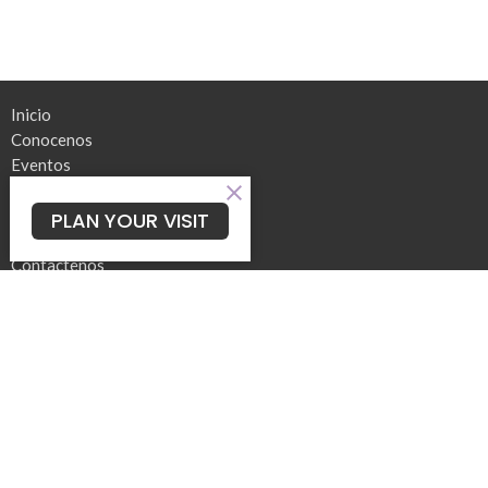
Inicio
Conocenos
Eventos
Noticias
Ministerios
PLAN YOUR VISIT
Predicaciones
Contactenos
Donaciones
Location
2722 W Highland BLVD
Milwaukee, WI
53208
View on Google Maps